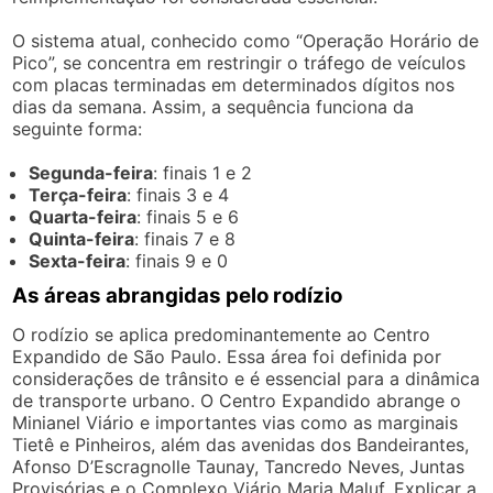
O sistema atual, conhecido como “Operação Horário de
Pico”, se concentra em restringir o tráfego de veículos
com placas terminadas em determinados dígitos nos
dias da semana. Assim, a sequência funciona da
seguinte forma:
Segunda-feira
: finais 1 e 2
Terça-feira
: finais 3 e 4
Quarta-feira
: finais 5 e 6
Quinta-feira
: finais 7 e 8
Sexta-feira
: finais 9 e 0
As áreas abrangidas pelo rodízio
O rodízio se aplica predominantemente ao Centro
Expandido de São Paulo. Essa área foi definida por
considerações de trânsito e é essencial para a dinâmica
de transporte urbano. O Centro Expandido abrange o
Minianel Viário e importantes vias como as marginais
Tietê e Pinheiros, além das avenidas dos Bandeirantes,
Afonso D’Escragnolle Taunay, Tancredo Neves, Juntas
Provisórias e o Complexo Viário Maria Maluf. Explicar a