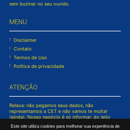
sem buzinar no seu ouvido.
MENU
Disclaimer
Contato
Termos de Uso
Política de privacidade
ATENÇÃO
Relaxa: não pegamos seus dados, não
representamos a CET e não vamos te multar
(ainda). Nosso negócio é só informar, do jeito
mais leve possível — porque trânsito já estressa
Este site utiliza cookies para melhorar sua experiência de
demais! © 2026 www.rodiziosp.com – Todos os