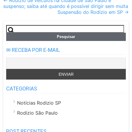
Post
←
Rodízio de veículos na cidade de São Paulo é
suspenso; saiba até quando é possível dirigir sem multa
navigation
Suspensão do Rodízio em SP
→
Pesquisar
por:
✉ RECEBA POR E-MAIL
CATEGORIAS
Notícias Rodizio SP
Rodízio São Paulo
POST RECENTES