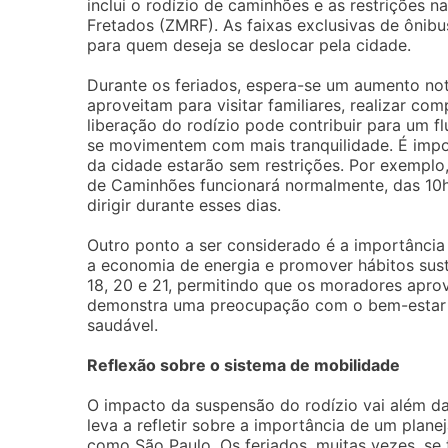
inclui o rodízio de caminhões e as restrições
Fretados (ZMRF). As faixas exclusivas de ônibu
para quem deseja se deslocar pela cidade.
Durante os feriados, espera-se um aumento not
aproveitam para visitar familiares, realizar c
liberação do rodízio pode contribuir para um f
se movimentem com mais tranquilidade. É impor
da cidade estarão sem restrições. Por exemplo
de Caminhões funcionará normalmente, das 10h
dirigir durante esses dias.
Outro ponto a ser considerado é a importância 
a economia de energia e promover hábitos susten
18, 20 e 21, permitindo que os moradores aprove
demonstra uma preocupação com o bem-estar d
saudável.
Reflexão sobre o sistema de mobilidade
O impacto da suspensão do rodízio vai além da
leva a refletir sobre a importância de um pla
como São Paulo. Os feriados, muitas vezes, se