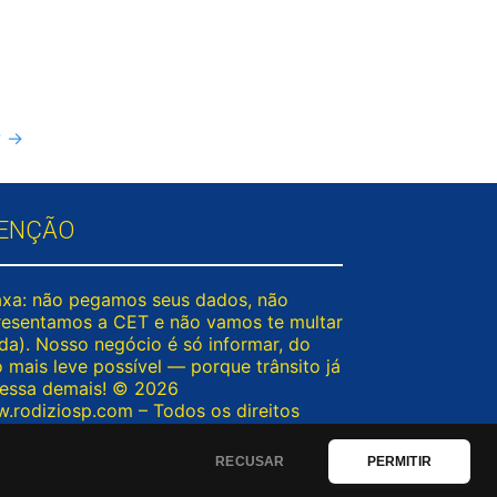
?
→
ENÇÃO
axa: não pegamos seus dados, não
resentamos a CET e não vamos te multar
nda). Nosso negócio é só informar, do
o mais leve possível — porque trânsito já
ressa demais! © 2026
.rodiziosp.com – Todos os direitos
ervados. Passou por aqui fora do seu
zio? Tá tranquilo!
RECUSAR
PERMITIR