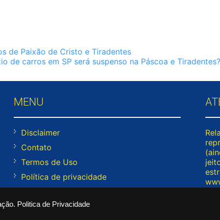
s de Paixão de Cristo e Tiradentes
io de carros em SP será suspenso na Páscoa e Tiradentes
MENU
AT
Disclaimer
Rel
rep
Contato
(ai
Termos de Uso
jeit
est
Política de privacidade
www
res
rodí
ação.
Politica de Privacidade