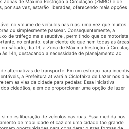
 nas Zonas de Máxima Restrição à Circulação (ZMRC) e de
s, por sua vez, estarão liberadas, oferecendo mais opções
ável no volume de veículos nas ruas, uma vez que muitos
ompras ou simplesmente passear. Consequentemente, a
luxo de tráfego mais saudável, permitindo que os motorista
tante, no entanto, estar ciente de que nem todas as áreas
, no sábado, dia 19, a Zona de Máxima Restrição à Circula
 às 14h, destacando a necessidade de planejamento ao
de alternativas de transporte. Em um esforço para incenti
táveis, a Prefeitura ativará a Ciclofaixa de Lazer nos dia
item as vias da cidade para pedalar. Essa iniciativa
os cidadãos, além de proporcionar uma opção de lazer
 simples liberação de veículos nas ruas. Essa medida nos
nejamento de mobilidade eficaz em uma cidade tão grande
 tornam oportunidades para considerar outras formas de