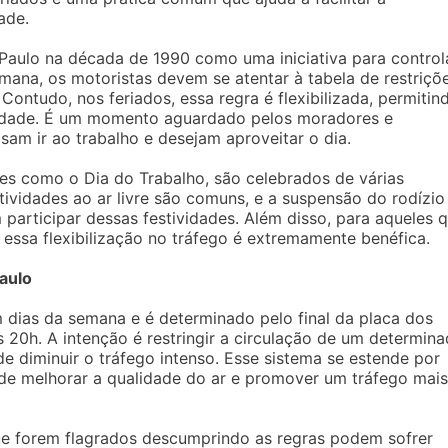
ade.
o Paulo na década de 1990 como uma iniciativa para control
ana, os motoristas devem se atentar à tabela de restriçõe
 Contudo, nos feriados, essa regra é flexibilizada, permitin
 cidade. É um momento aguardado pelos moradores e
sam ir ao trabalho e desejam aproveitar o dia.
es como o Dia do Trabalho, são celebrados de várias
atividades ao ar livre são comuns, e a suspensão do rodízio
participar dessas festividades. Além disso, para aqueles 
 essa flexibilização no tráfego é extremamente benéfica.
aulo
m dias da semana e é determinado pelo final da placa dos
às 20h. A intenção é restringir a circulação de um determin
de diminuir o tráfego intenso. Esse sistema se estende por
l de melhorar a qualidade do ar e promover um tráfego mais
que forem flagrados descumprindo as regras podem sofrer