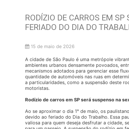
RODÍZIO DE CARROS EM SP
FERIADO DO DIA DO TRABA
15 de maio de 2026
A cidade de São Paulo é uma metrópole vibran
ambientes urbanos densamente povoados, entre 
mecanismos adotados para gerenciar esse fluxo 
quantidade de automóveis nas ruas em determin
a particularidades, como a suspensão deste rod
motoristas.
Rodízio de carros em SP será suspenso na sext
Ao se aproximar o dia 1° de maio, os paulistan
devido ao feriado do Dia do Trabalho. Essa pa
valiosa para quem deseja desfrutar a cidade, s
para um passeio. A suspensão do rodízio em fe