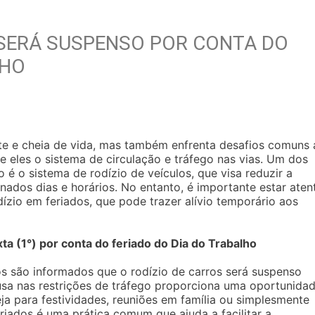
 SERÁ SUSPENSO POR CONTA DO
LHO
te e cheia de vida, mas também enfrenta desafios comuns 
eles o sistema de circulação e tráfego nas vias. Um dos
é o sistema de rodízio de veículos, que visa reduzir a
ados dias e horários. No entanto, é importante estar aten
ízio em feriados, que pode trazer alívio temporário aos
a (1°) por conta do feriado do Dia do Trabalho
os são informados que o rodízio de carros será suspenso
usa nas restrições de tráfego proporciona uma oportunida
eja para festividades, reuniões em família ou simplesmente
riados é uma prática comum que ajuda a facilitar a