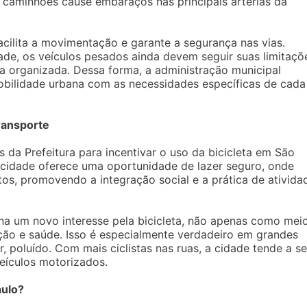
e caminhões cause embaraços nas principais artérias da
ilita a movimentação e garante a segurança nas vias.
ade, os veículos pesados ainda devem seguir suas limitaçõ
ra organizada. Dessa forma, a administração municipal
bilidade urbana com as necessidades específicas de cada
transporte
as da Prefeitura para incentivar o uso da bicicleta em São
 a cidade oferece uma oportunidade de lazer seguro, onde
tos, promovendo a integração social e a prática de ativida
a um novo interesse pela bicicleta, não apenas como mei
ão e saúde. Isso é especialmente verdadeiro em grandes
r, poluído. Com mais ciclistas nas ruas, a cidade tende a se
eículos motorizados.
aulo?