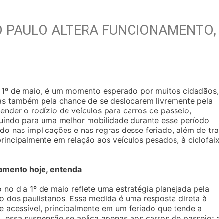
O PAULO ALTERA FUNCIONAMENTO,
m 1º de maio, é um momento esperado por muitos cidadãos,
as também pela chance de se deslocarem livremente pela
ender o rodízio de veículos para carros de passeio,
buindo para uma melhor mobilidade durante esse período
o nas implicações e nas regras desse feriado, além de tra
rincipalmente em relação aos veículos pesados, à ciclofai
amento hoje, entenda
no dia 1º de maio reflete uma estratégia planejada pela
ção dos paulistanos. Essa medida é uma resposta direta à
e acessível, principalmente em um feriado que tende a
, essa suspensão se aplica apenas aos carros de passeio; 