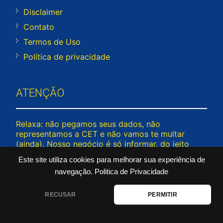
Disclaimer
Contato
Termos de Uso
Política de privacidade
ATENÇÃO
Relaxa: não pegamos seus dados, não
representamos a CET e não vamos te multar
(ainda). Nosso negócio é só informar, do jeito
mais leve possível — porque trânsito já estressa
Este site utiliza cookies para melhorar sua experiência de
demais! © 2026 www.rodiziosp.com – Todos os
navegação.
Politica de Privacidade
direitos reservados. Passou por aqui fora do seu
rodízio? Tá tranquilo!
RECUSAR
PERMITIR