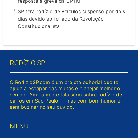
resposta à greve da CPTM
SP terá rodízio de veículos suspenso por dois
dias devido ao feriado da Revolução
Constitucionalista
RODÍZIO SP
O RodizioSP.com é um projeto editorial que te
ajuda a escapar das multas e planejar melhor o
seu dia. Aqui a gente fala sério sobre rodízio de
carros em São Paulo — mas com bom humor e
sem buzinar no seu ouvido.
MENU