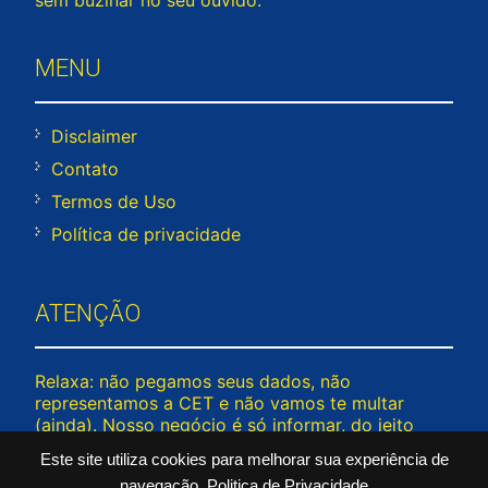
MENU
Disclaimer
Contato
Termos de Uso
Política de privacidade
ATENÇÃO
Relaxa: não pegamos seus dados, não
representamos a CET e não vamos te multar
(ainda). Nosso negócio é só informar, do jeito
mais leve possível — porque trânsito já estressa
Este site utiliza cookies para melhorar sua experiência de
demais! © 2026 www.rodiziosp.com – Todos os
navegação.
Politica de Privacidade