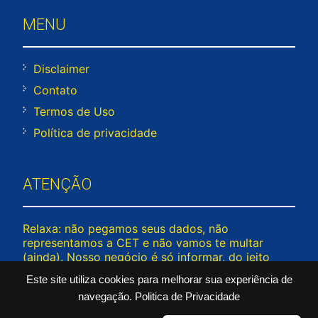
MENU
Disclaimer
Contato
Termos de Uso
Política de privacidade
ATENÇÃO
Relaxa: não pegamos seus dados, não
representamos a CET e não vamos te multar
(ainda). Nosso negócio é só informar, do jeito
mais leve possível — porque trânsito já estressa
Este site utiliza cookies para melhorar sua experiência de
demais! © 2026 www.rodiziosp.com – Todos os
navegação.
Politica de Privacidade
direitos reservados. Passou por aqui fora do seu
rodízio? Tá tranquilo!