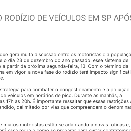
RODÍZIO DE VEÍCULOS EM SP APÓ
que gera muita discussão entre os motoristas e a populaç
e o dia 23 de dezembro do ano passado, esse sistema de
o a partir da próxima segunda-feira, 13. Com o término da
na em vigor, a nova fase do rodízio terá impacto significat
e.
estratégia para combater o congestionamento e a poluição
o de veículos em horários de pico. Durante as manhãs, a
das 17h às 20h. É importante ressaltar que essas restrições 
pandido, delimitado por vias que compreendem o denomina
muitos motoristas estão se adaptando a novas rotinas e,
ará essa regra e como se preparar para evitar contratempo