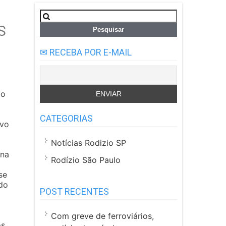
Pesquisar
por:
S
✉ RECEBA POR E-MAIL
ão
CATEGORIAS
ivo
Notícias Rodizio SP
 na
Rodízio São Paulo
se
do
POST RECENTES
Com greve de ferroviários,
s.