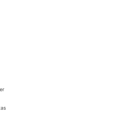
er
tas