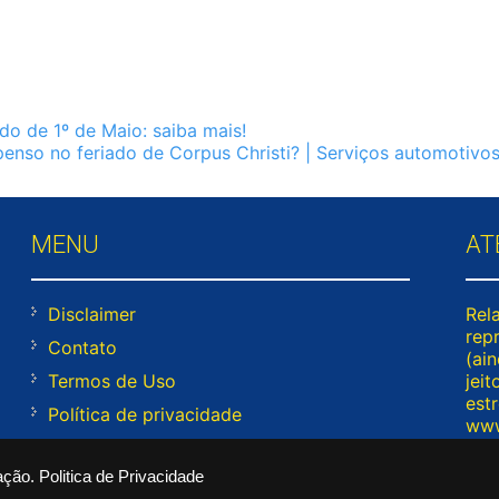
do de 1º de Maio: saiba mais!
enso no feriado de Corpus Christi? | Serviços automotivo
MENU
AT
Disclaimer
Rel
rep
Contato
(ai
Termos de Uso
jeit
est
Política de privacidade
www
res
rodí
ação.
Politica de Privacidade