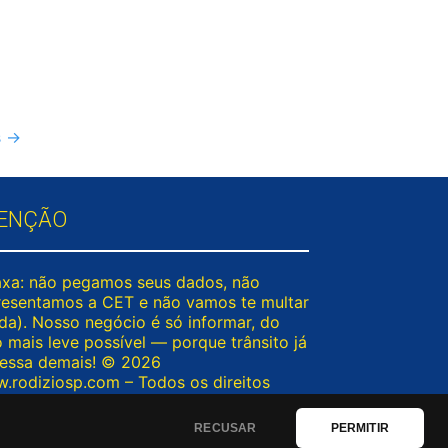
s
→
ENÇÃO
axa: não pegamos seus dados, não
resentamos a CET e não vamos te multar
nda). Nosso negócio é só informar, do
o mais leve possível — porque trânsito já
ressa demais! © 2026
.rodiziosp.com – Todos os direitos
ervados. Passou por aqui fora do seu
zio? Tá tranquilo!
RECUSAR
PERMITIR